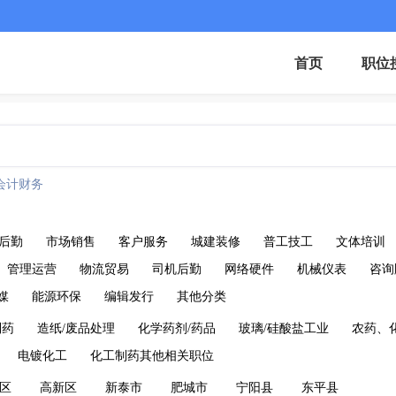
首页
职位
会计财务
/后勤
市场销售
客户服务
城建装修
普工技工
文体培训
管理运营
物流贸易
司机后勤
网络硬件
机械仪表
咨询
媒
能源环保
编辑发行
其他分类
制药
造纸/废品处理
化学药剂/药品
玻璃/硅酸盐工业
农药、
电镀化工
化工制药其他相关职位
区
高新区
新泰市
肥城市
宁阳县
东平县