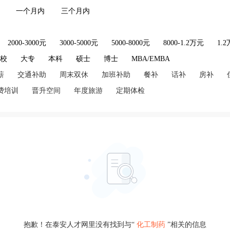
一个月内
三个月内
2000-3000元
3000-5000元
5000-8000元
8000-1.2万元
1.
技校
大专
本科
硕士
博士
MBA/EMBA
薪
交通补助
周末双休
加班补助
餐补
话补
房补
费培训
晋升空间
年度旅游
定期体检
抱歉！在泰安人才网里没有找到与“
化工制药
”相关的信息