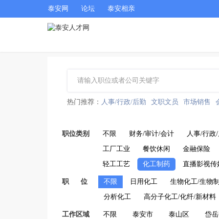
泰安网
论坛
泰安相亲
热门推荐：
人事/行政/后勤
文职文员
市场销售
职位类别
不限
财务/审计/会计
人事/行政
工厂工业
餐饮休闲
金融保险
轻工工艺
化工制药
直播影视传
职 位
不限
日用化工
生物化工/生物
分析化工
高分子化工/化纤/新材料
工作区域
不限
泰安市
泰山区
岱岳