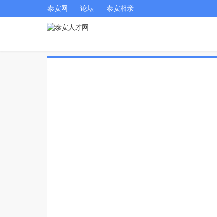
泰安网
论坛
泰安相亲