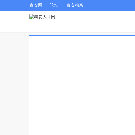
泰安网
论坛
泰安相亲