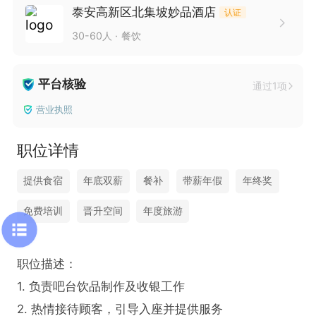
泰安高新区北集坡妙品酒店
认证
30-60人
餐饮
平台核验
通过1项
营业执照
职位详情
提供食宿
年底双薪
餐补
带薪年假
年终奖
免费培训
晋升空间
年度旅游
职位描述：

1. 负责吧台饮品制作及收银工作

2. 热情接待顾客，引导入座并提供服务
