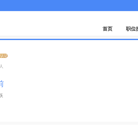
首页
职位
业认证
0人
前
跃