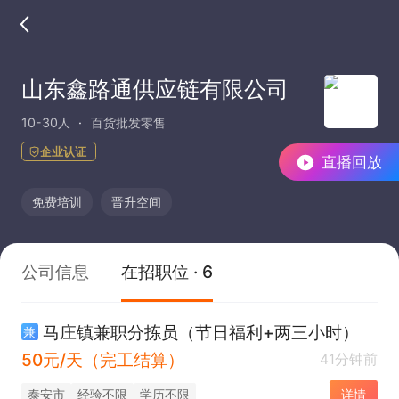
山东鑫路通供应链有限公司
10-30人
百货批发零售
企业认证
直播回放
免费培训
晋升空间
公司信息
在招职位 · 6
马庄镇兼职分拣员（节日福利+两三小时）
兼
50元/天（完工结算）
41分钟前
泰安市
经验不限
学历不限
详情