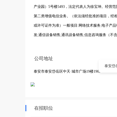
产业园）5号楼5493，法定代表人为徐宝坤。经营范
第二类增值电信业务。（依法须经批准的项目，经
或许可证件为准）一般项目:网络技术服务;电子产品
发;通信设备销售;通讯设备销售;信息咨询服务（不含
务、技术开发、技术咨询、技术交流、技术转让、技术
游戏开发;信息技术咨询服务;信息系统集成服务;体
公司地址
件及辅助设备零售;销售代理。（除许可业务外，可
泰安岱岳
泰安市泰安岱岳区中天·城市广场19楼1902
在招职位