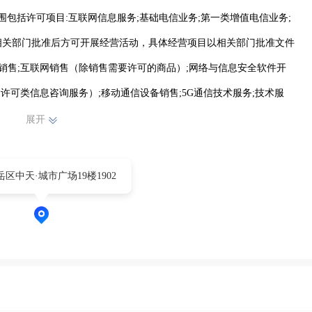
围包括许可项目:互联网信息服务;基础电信业务;第一类增值电信业务;
相关部门批准后方可开展经营活动，具体经营项目以相关部门批准文件
销售;互联网销售（除销售需要许可的商品）;网络与信息安全软件开
许可类信息咨询服务）;移动通信设备销售;5G通信技术服务;技术服
推广;企业管理咨询;市场营销策划;会议及展览服务;软件开发;动漫
展开
育用品及器材零售;文具用品零售;办公用品销售;日用品销售;计算机软硬
自主依法经营法律法规非禁止或限制的项目）
区中天·城市广场19楼1902