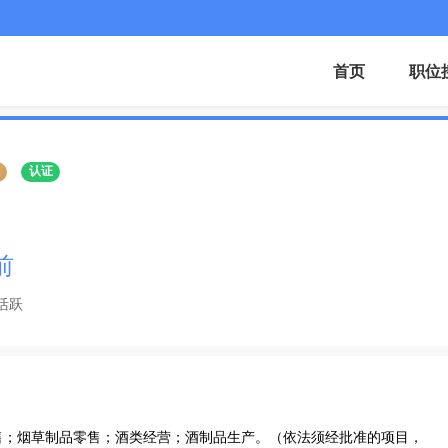
首页
职位
证
认证
前
活跃
售；烟草制品零售；酒类经营；酒制品生产。（依法须经批准的项目，